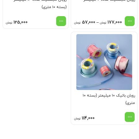
(بسته ۱۰ متری)
Price
125,000
57,000
–
177,000
تومان
تومان
تومان
range:
57,000 تومان
through
177,000 تومان
روبان باتیک ۱۰ میلیمتر (بسته ۱۰
متری)
114,000
تومان