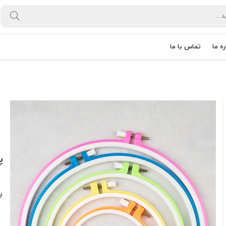
ره ما
تماس با ما
پ
پ