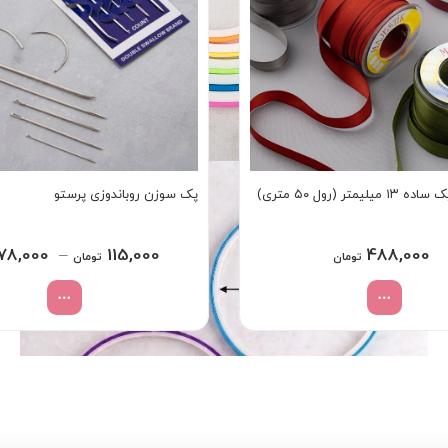
متر (رول ۵۰ متری)
پک سوزن روباندوزی پرستو
78,000
–
115,000
488,000
تومان
تومان