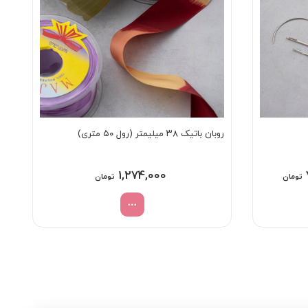
روبان باتیک ۳۸ میلیمتر (رول ۵۰ متری)
Price
1,274,000
تومان
تومان
range:
78,000 تومان
through
115,000 تومان