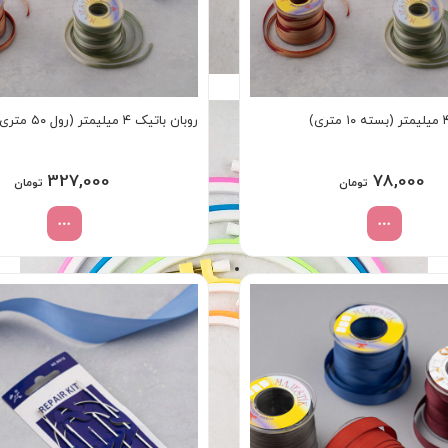
روبان باتیک ۴ میلیمتر (رول ۵۰ متری)
327,000
78,000
تومان
تومان