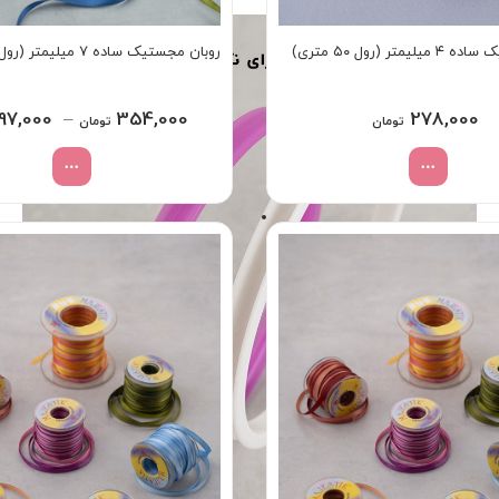
تر (رول ۵۰ متری)
روبان مجستیک ساده ۷ میلیمتر (رول ۵۰ متری)
97,000
–
354,000
278,000
تومان
تومان