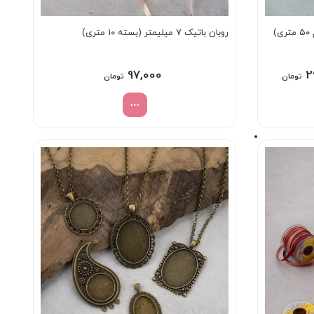
روبان باتیک ۷ میلیمتر (بسته ۱۰ متری)
Price
97,000
2
تومان
تومان
range:
297,000 تومان
through
354,000 تومان