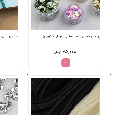
پولک پولسان ۴ میلیمتری (قوطی۶ گرمی)
ذره بین گیره دار م
75,000
تومان