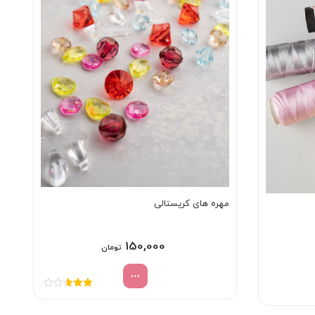
مهره های کریستالی
150,000
تومان
نمره
2.67
از
5