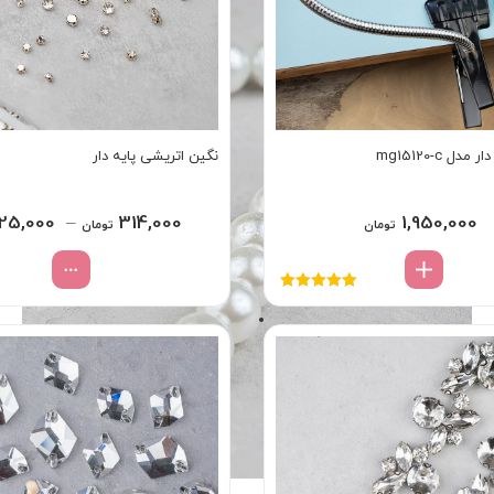
دل mg15120-c
نگین اتریشی پایه دار
125,000
–
314,000
1,950,000
تومان
تومان
نمره
5.00
از
5