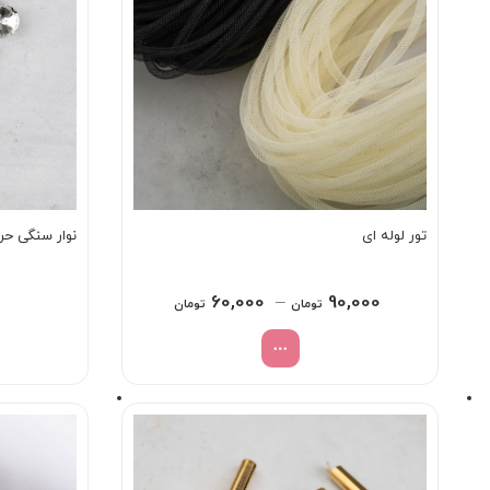
تور لوله ای
نوار سنگی حرا
Price
60,000
–
90,000
تومان
تومان
range:
60,000 تومان
through
90,000 تومان