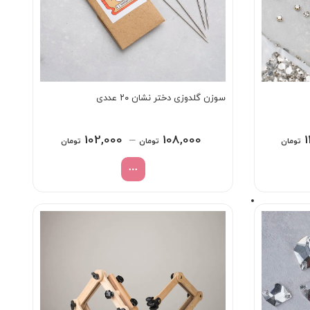
سوزن گلدوزی دختر نشان ۲۰ عددی
Price
Price
102,000
–
108,000
تومان
تومان
تومان
range:
range:
125,000 تومان
102,000 توما
through
through
314,000 تومان
108,000 تومان