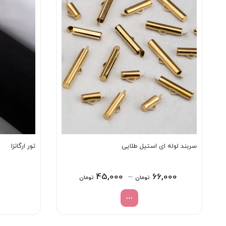
سربند لوله ای استیل طلایی
تور ارگانزا
Price
45,000
–
66,000
تومان
تومان
range:
45,000 تومان
through