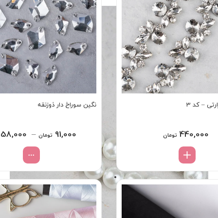
رتی – کد 3
نگین سوراخ دار ذوزنقه
58,000
–
91,000
440,000
تومان
تومان