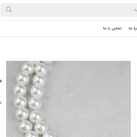
ره ما
تماس با ما
م
ر